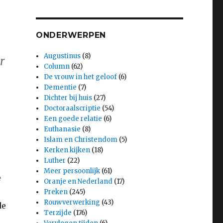
ONDERWERPEN
Augustinus
(8)
r
Column
(62)
De vrouw in het geloof
(6)
Dementie
(7)
Dichter bij huis
(27)
Doctoraalscriptie
(54)
Een goede relatie
(6)
Euthanasie
(8)
Islam en Christendom
(5)
Kerken kijken
(18)
Luther
(22)
Meer persoonlijk
(61)
e
Oranje en Nederland
(17)
Preken
(245)
Rouwverwerking
(43)
de
Terzijde
(176)