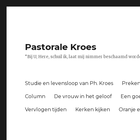
Pastorale Kroes
“Bij U, Here, schuil ik, laat mij nimmer beschaamd word
Studie en levensloop van Ph. Kroes
Preke
Column
De vrouw in het geloof
Een goe
Vervlogen tijden
Kerken kijken
Oranje 