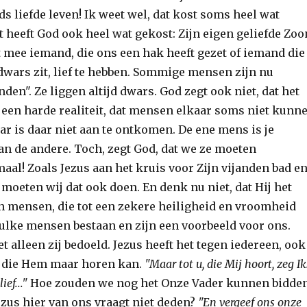
s liefde leven! Ik weet wel, dat kost soms heel wat
 heeft God ook heel wat gekost: Zijn eigen geliefde Zoo
t mee iemand, die ons een hak heeft gezet of iemand die
dwars zit, lief te hebben. Sommige mensen zijn nu
nden". Ze liggen altijd dwars. God zegt ook niet, dat het
is een harde realiteit, dat mensen elkaar soms niet kunn
aar is daar niet aan te ontkomen. De ene mens is je
n de andere. Toch, zegt God, dat we ze moeten
maal! Zoals Jezus aan het kruis voor Zijn vijanden bad e
moeten wij dat ook doen. En denk nu niet, dat Hij het
an mensen, die tot een zekere heiligheid en vroomheid
ulke mensen bestaan en zijn een voorbeeld voor ons.
 alleen zij bedoeld. Jezus heeft het tegen iedereen, ook
r die Hem maar horen kan.
"Maar tot u, die Mij hoort, zeg Ik
ef..."
Hoe zouden we nog het Onze Vader kunnen bidden
ezus hier van ons vraagt niet deden?
"En vergeef ons onze