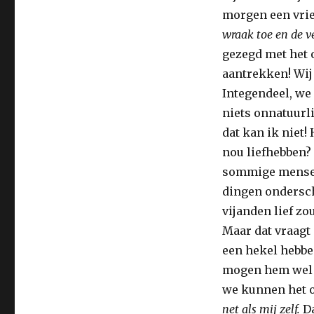
morgen een vrie
wraak toe en de v
gezegd met het 
aantrekken! Wij
Integendeel, we
niets onnatuurl
dat kan ik niet!
nou liefhebben? 
sommige mensen
dingen ondersche
vijanden lief zo
Maar dat vraagt
een hekel hebben
mogen hem wel l
we kunnen het 
net als mij zelf.
Da