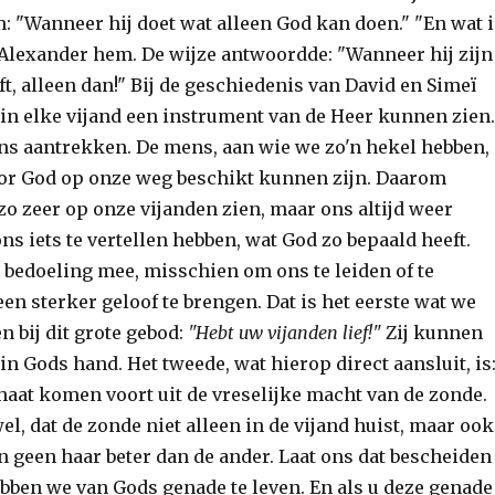
 "Wanneer hij doet wat alleen God kan doen." "En wat i
 Alexander hem. De wijze antwoordde: "Wanneer hij zijn
ft, alleen dan!" Bij de geschiedenis van David en Simeï
 in elke vijand een instrument van de Heer kunnen zien.
s aantrekken. De mens, aan wie we zo'n hekel hebben,
or God op onze weg beschikt kunnen zijn. Daarom
zo zeer op onze vijanden zien, maar ons altijd weer
 ons iets te vertellen hebben, wat God zo bepaald heeft.
 bedoeling mee, misschien om ons te leiden of te
 een sterker geloof te brengen. Dat is het eerste wat we
 bij dit grote gebod:
"Hebt uw vijanden lief!"
Zij kunnen
in Gods hand. Het tweede, wat hierop direct aansluit, is
haat komen voort uit de vreselijke macht van de zonde.
el, dat de zonde niet alleen in de vijand huist, maar ook
ijn geen haar beter dan de ander. Laat ons dat bescheiden
bben we van Gods genade te leven. En als u deze genade