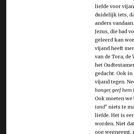
liefde voor vija
duidelijk iets, 
anders vandaan.
Jezus, die bad vo
geleerd kan word
vijand heeft me
van de Tora, de 
het Oudtestame
gedacht. Ook in
vijand tegen. Ne
honger, geef hem b
Ook moeten we b
tand"
niets te m
liefde. Het is e
worden. Niet dat
oog wegneemt, m