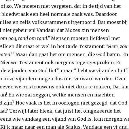
f zo. We moeten niet vergeten, dat in de tijd van het
 bloedwraak een heel normale zaak was. Daardoor
ilies en zelfs volksstammen uitgemoord. Dat moest bij
d niet gebeuren! Vandaar dat Mozes zin mensen
 om oog, tand om tand."
Mensen moeten liefdevol met
lleen dit staat er wel in het Oude Testament:
"Here, zou 
haten?"
Maar dan gaat het om mensen, die God haten. En
t Nieuwe Testament ook nergens tegengesproken. Er
t de vijanden van God lief", maar " hebt
uw
vijanden lief".
n onze vijanden mogen dus niet verward worden. Over
oeven we ons trouwens ook niet druk te maken, Dat ka
aan! En wie zal zeggen, welke mensen en machten
 zijn? Hoe vaak is het in oorlogen niet gezegd, dat God
aat? Terwijl later bleek, dat juist het omgekeerde het
wens wie vandaag een vijand van God is, kan morgen w
. Kijk maar naar een man als Saulus. Vandaag een vijand,