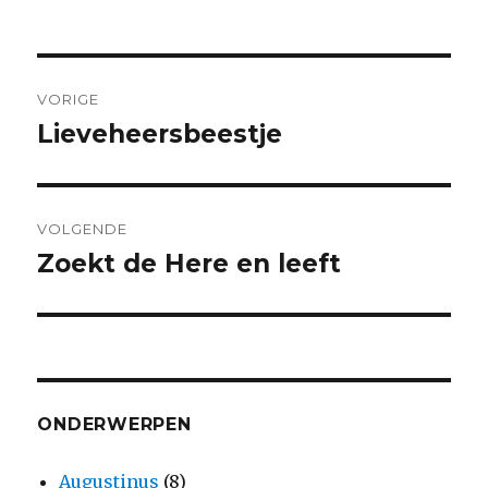
op
Bericht
VORIGE
navigatie
Lieveheersbeestje
Vorig
bericht:
VOLGENDE
Zoekt de Here en leeft
Volgend
bericht:
ONDERWERPEN
Augustinus
(8)