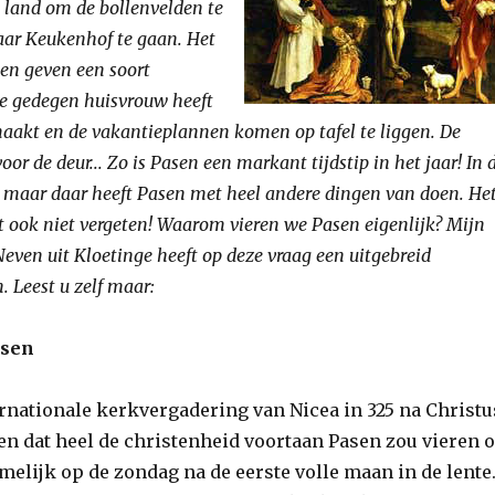
 land om de bollenvelden te
ar Keukenhof te gaan. Het
en geven een soort
De gedegen huisvrouw heeft
aakt en de vakantieplannen komen op tafel te liggen. De
oor de deur... Zo is Pasen een markant tijdstip in het jaar! In 
o, maar daar heeft Pasen met heel andere dingen van doen. He
at ook niet vergeten! Waarom vieren we Pasen eigenlijk? Mijn
even uit Kloetinge heeft op deze vraag een uitgebreid
 Leest u zelf maar:
asen
ernationale kerkvergadering van Nicea in 325 na Christu
n dat heel de christenheid voortaan Pasen zou vieren 
melijk op de zondag na de eerste volle maan in de lente