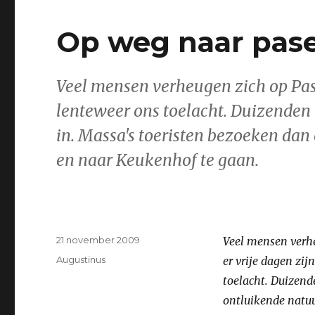
Op weg naar pas
Veel mensen verheugen zich op Pase
lenteweer ons toelacht. Duizenden 
in. Massa's toeristen bezoeken da
en naar Keukenhof te gaan.
Geplaatst
21 november 2009
Veel mensen verh
op
Categorieën
Augustinus
er vrije dagen zij
toelacht. Duizende
ontluikende natuu