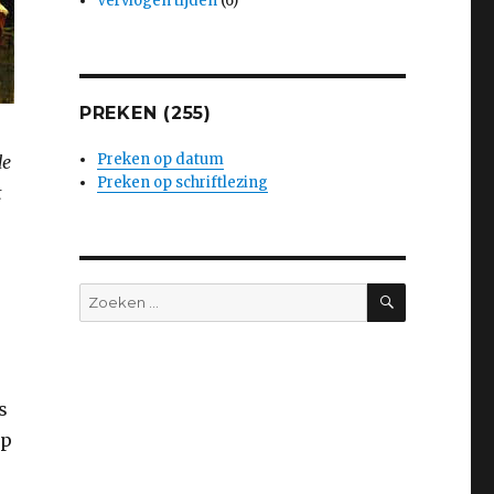
Vervlogen tijden
(6)
PREKEN (255)
Preken op datum
de
Preken op schriftlezing
t
ZOEKEN
Zoeken
naar:
s
op
.