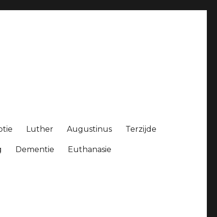
ptie
Luther
Augustinus
Terzijde
g
Dementie
Euthanasie