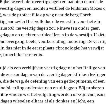
 Bijbelse verhalen: veertig dagen en nachten duurde de
), veertig dagen en nachten verbleef de leidsman Mozes 
8), was de profeet Elia op weg naar de berg Horeb
rtig jaar zwierf het volk door de woestijn voor het zijn
ozua 5:6); na veertig dagen zou Nineve ten onder gaan
ig dagen en nachten verbleef Jezus in de woestijn. U ziet:
van overgang, boete, voorbereiding, loutering. De veerti
ijn dus niet in de eerst plaats chronologie; het verwijst
, innerlijke betekenis.
ijd als een verblijf van veertig dagen in het Heilige van
l de zes zondagen van de veertig dagen klinken lezinge
e, die de weg, de oefening van een gedoopt mens, of een
loofsleerling ondersteunen en uitleggen. Wij proberen
t te vinden wat het volgeling worden of -zijn van Jezus
dagen wisselen elkaar af als donker en licht, een