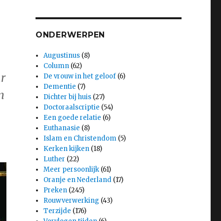
ONDERWERPEN
Augustinus
(8)
Column
(62)
ur
De vrouw in het geloof
(6)
Dementie
(7)
n
Dichter bij huis
(27)
Doctoraalscriptie
(54)
Een goede relatie
(6)
Euthanasie
(8)
Islam en Christendom
(5)
Kerken kijken
(18)
Luther
(22)
Meer persoonlijk
(61)
Oranje en Nederland
(17)
Preken
(245)
Rouwverwerking
(43)
Terzijde
(176)