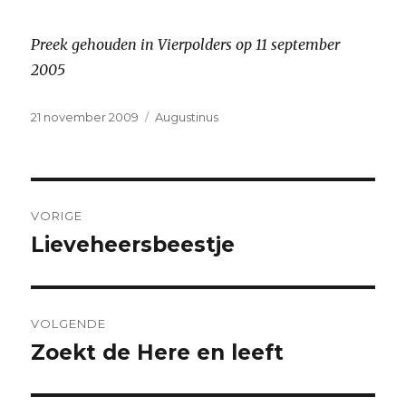
Preek gehouden in Vierpolders op 11 september
2005
Geplaatst
Categorieën
21 november 2009
Augustinus
op
Bericht
VORIGE
navigatie
Lieveheersbeestje
Vorig
bericht:
VOLGENDE
Zoekt de Here en leeft
Volgend
bericht: