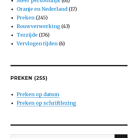
Meer persoonlijk
(61)
Oranje en Nederland
(17)
Preken
(245)
Rouwverwerking
(43)
Terzijde
(176)
Vervlogen tijden
(6)
PREKEN (255)
Preken op datum
Preken op schriftlezing
ZO