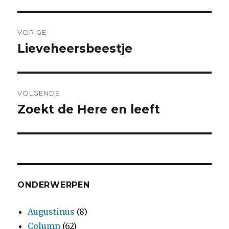
Bericht
VORIGE
navigatie
Lieveheersbeestje
Vorig
bericht:
VOLGENDE
Zoekt de Here en leeft
Volgend
bericht:
ONDERWERPEN
Augustinus
(8)
Column
(62)