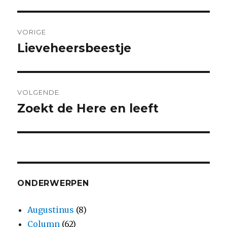
Bericht
VORIGE
navigatie
Lieveheersbeestje
Vorig
bericht:
VOLGENDE
Zoekt de Here en leeft
Volgend
bericht:
ONDERWERPEN
Augustinus
(8)
Column
(62)