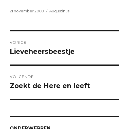
Geplaatst
Categorieën
21 november 2009
Augustinus
op
Bericht
VORIGE
navigatie
Lieveheersbeestje
Vorig
bericht:
VOLGENDE
Zoekt de Here en leeft
Volgend
bericht:
ONDERWERPEN