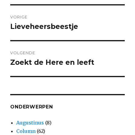
Bericht
VORIGE
navigatie
Lieveheersbeestje
Vorig
bericht:
VOLGENDE
Zoekt de Here en leeft
Volgend
bericht:
ONDERWERPEN
Augustinus
(8)
Column
(62)