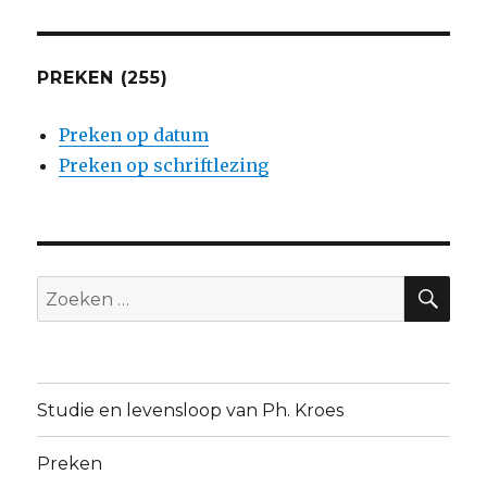
PREKEN (255)
Preken op datum
Preken op schriftlezing
ZO
Zoeken
naar:
Studie en levensloop van Ph. Kroes
Preken