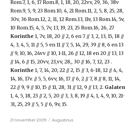
Rom.7, 1, 6, 17 Rom.8, 1, 18, 20, 22vv, 29, 36, 38v
Rom.9, 5, 9, 23 Rom.10, 4, 21 Rom.11, 2, 5, 8, 25, 28,
30v, 36 Rom.12, 2, 11, 12 Rom.13, 11v, 13 Rom.14, 5v,
10 Rom.15, 4, 5, 7v, 13, 19, 23, 25 Rom.16, 26, 27
Korinthe
1, 7v, 18, 20 // 2, 6 en 7 // 3, 2, 13, 15, 18 //
4, 3, 4, 5, 11 // 5, 5 en 11 // 7, 5, 14, 29, 39 // 8, 6 en 13
// 9, 10, 16, 24vv // 10, 1-11, 26 // 12, 18 en 20 // 13, 13
// 14, 6 // 15, 20vv, 23,vv, 28,, 30 // 16, 7, 12, 23 .
Korinthe
1, 7, 14, 20, 22 // 2, 15 // 3, 6-18, 12 // 4, 4,
14, 16, 17v. // 5, 5, 6vv, 16, 17 // 6, 2 // 7, 8 // 8, 11, 14,
22 // 9, 9 // 10, 15 // 11, 28, 31 // 12, 9 // 13, 2.
Galaten
1, 4, 5, 18, 23 // 2, 5, 20 // 3, 3, 8, 19 // 4, 1, 4, 9, 10, 21-
31, 25, 29 // 5, 5 // 6, 9v, 15.
Geplaatst
Categorieën
21 november 2009
Augustinus
op