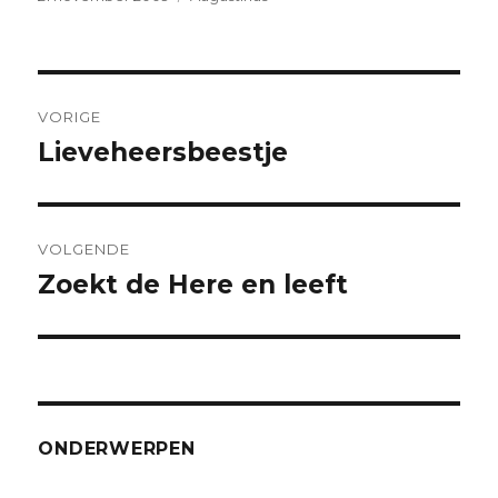
op
Bericht
VORIGE
navigatie
Lieveheersbeestje
Vorig
bericht:
VOLGENDE
Zoekt de Here en leeft
Volgend
bericht:
ONDERWERPEN