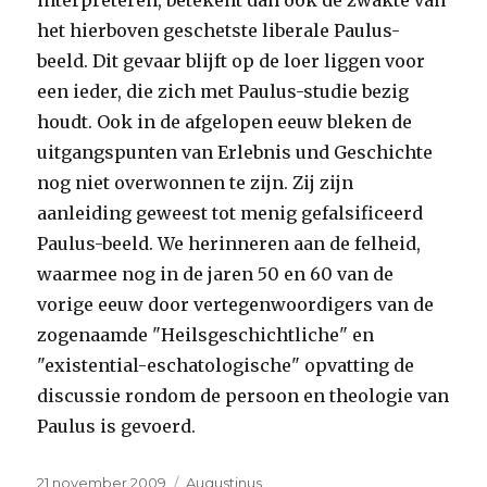
interpreteren, betekent dan ook de zwakte van
het hierboven geschetste liberale Paulus-
beeld. Dit gevaar blijft op de loer liggen voor
een ieder, die zich met Paulus-studie bezig
houdt. Ook in de afgelopen eeuw bleken de
uitgangspunten van Erlebnis und Geschichte
nog niet overwonnen te zijn. Zij zijn
aanleiding geweest tot menig gefalsificeerd
Paulus-beeld. We herinneren aan de felheid,
waarmee nog in de jaren 50 en 60 van de
vorige eeuw door vertegenwoordigers van de
zogenaamde "Heilsgeschichtliche" en
"existential-eschatologische" opvatting de
discussie rondom de persoon en theologie van
Paulus is gevoerd.
Geplaatst
Categorieën
21 november 2009
Augustinus