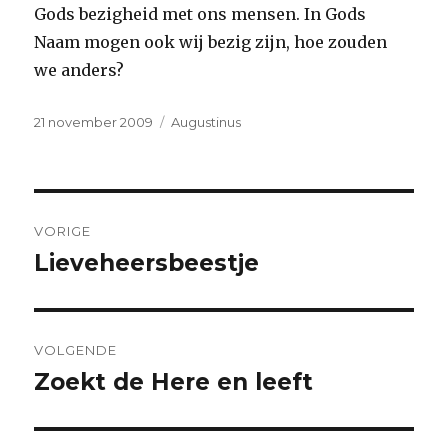
Gods bezigheid met ons mensen. In Gods
Naam mogen ook wij bezig zijn, hoe zouden
we anders?
Geplaatst
Categorieën
21 november 2009
Augustinus
op
Bericht
VORIGE
navigatie
Lieveheersbeestje
Vorig
bericht:
VOLGENDE
Zoekt de Here en leeft
Volgend
bericht: