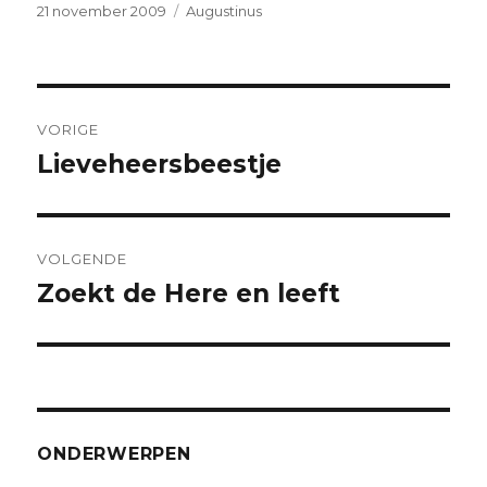
Geplaatst
Categorieën
21 november 2009
Augustinus
op
Bericht
VORIGE
navigatie
Lieveheersbeestje
Vorig
bericht:
VOLGENDE
Zoekt de Here en leeft
Volgend
bericht:
ONDERWERPEN