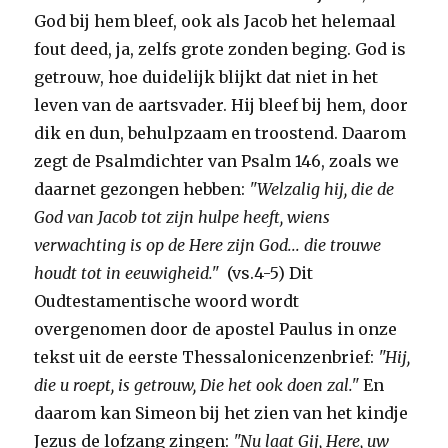
God bij hem bleef, ook als Jacob het helemaal
fout deed, ja, zelfs grote zonden beging. God is
getrouw, hoe duidelijk blijkt dat niet in het
leven van de aartsvader. Hij bleef bij hem, door
dik en dun, behulpzaam en troostend. Daarom
zegt de Psalmdichter van Psalm 146, zoals we
daarnet gezongen hebben:
"Welzalig hij, die de
God van Jacob tot zijn hulpe heeft, wiens
verwachting is op de Here zijn God... die trouwe
houdt tot in eeuwigheid."
(vs.4-5) Dit
Oudtestamentische woord wordt
overgenomen door de apostel Paulus in onze
tekst uit de eerste Thessalonicenzenbrief:
"Hij,
die u roept, is getrouw, Die het ook doen zal."
En
daarom kan Simeon bij het zien van het kindje
Jezus de lofzang zingen:
"Nu laat Gij, Here, uw