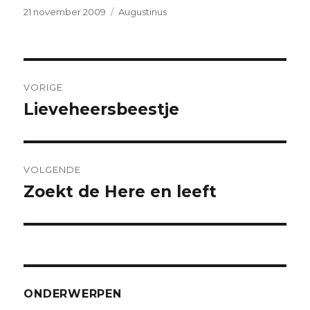
Geplaatst
Categorieën
21 november 2009
Augustinus
op
Bericht
VORIGE
navigatie
Lieveheersbeestje
Vorig
bericht:
VOLGENDE
Zoekt de Here en leeft
Volgend
bericht:
ONDERWERPEN