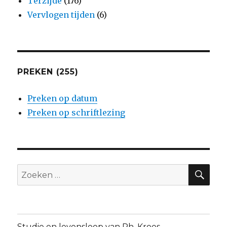
Terzijde
(176)
Vervlogen tijden
(6)
PREKEN (255)
Preken op datum
Preken op schriftlezing
ZO
Zoeken
naar:
Studie en levensloop van Ph. Kroes