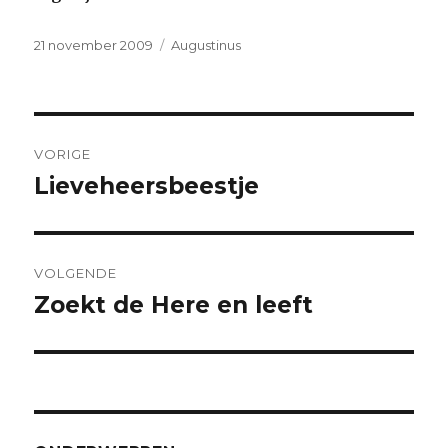
Geplaatst
Categorieën
21 november 2009
Augustinus
op
Bericht
VORIGE
navigatie
Lieveheersbeestje
Vorig
bericht:
VOLGENDE
Zoekt de Here en leeft
Volgend
bericht: