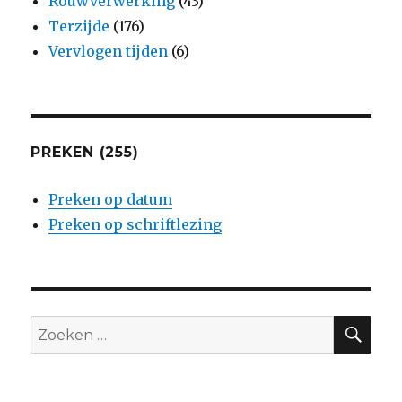
Rouwverwerking
(43)
Terzijde
(176)
Vervlogen tijden
(6)
PREKEN (255)
Preken op datum
Preken op schriftlezing
ZO
Zoeken
naar: