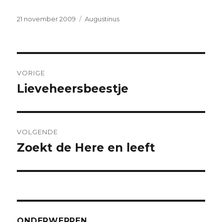
Geplaatst
Categorieën
21 november 2009
Augustinus
op
Bericht
VORIGE
navigatie
Lieveheersbeestje
Vorig
bericht:
VOLGENDE
Zoekt de Here en leeft
Volgend
bericht:
ONDERWERPEN