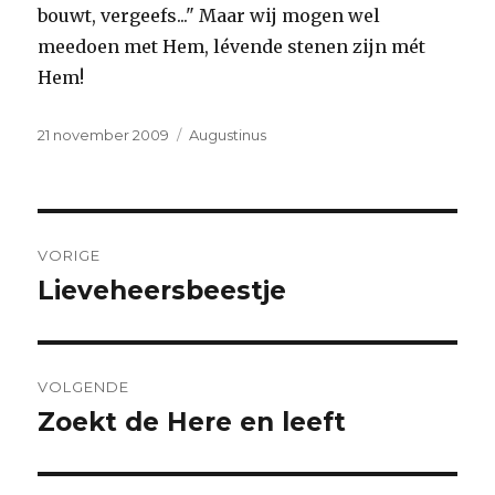
bouwt, vergeefs..." Maar wij mogen wel
meedoen met Hem, lévende stenen zijn mét
Hem!
Geplaatst
Categorieën
21 november 2009
Augustinus
op
Bericht
VORIGE
navigatie
Lieveheersbeestje
Vorig
bericht:
VOLGENDE
Zoekt de Here en leeft
Volgend
bericht: