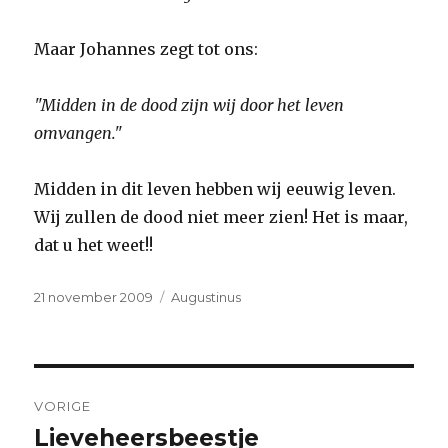
Maar Johannes zegt tot ons:
"Midden in de dood zijn wij door het leven
omvangen."
Midden in dit leven hebben wij eeuwig leven.
Wij zullen de dood niet meer zien! Het is maar,
dat u het weet!!
Geplaatst
Categorieën
21 november 2009
Augustinus
op
Bericht
VORIGE
navigatie
Lieveheersbeestje
Vorig